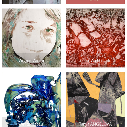
Virginie Artaud
Claire Archenault
Anita Alabau
Tanya ANGELOVA