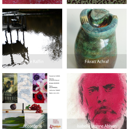
Sylvie Raffin
Fikratt Achraf
Accorderie
Isabelle Jeanne Abiven