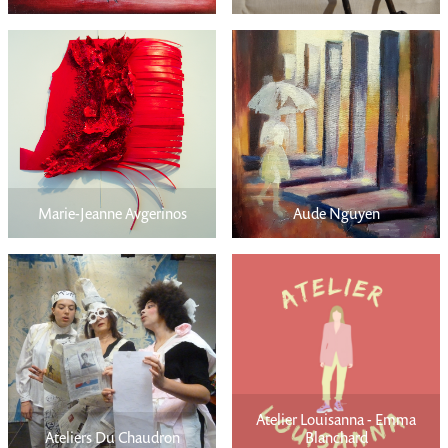
Modèle
vivant
press
partenaire
Porte
Marie-Jeanne Avgerinos
Aude Nguyen
Ouverte
202
connexio
Atelier Louisanna - Emma
Ateliers Du Chaudron
Blanchard