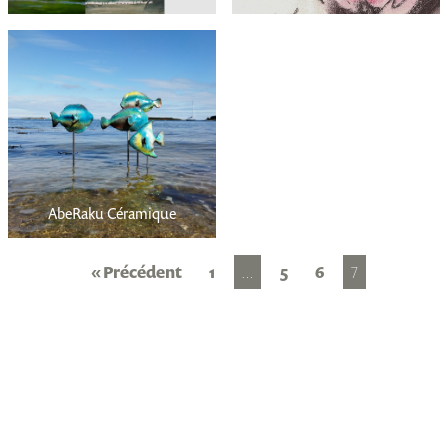
AbeRaku Céramique
« Précédent
1
…
5
6
7