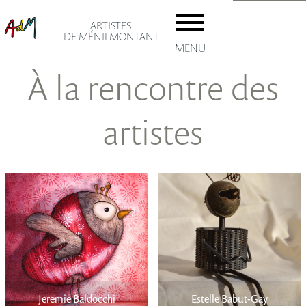
ARTISTES
DE MÉNILMONTANT
MENU
À la rencontre des
artistes
accuei
Les AD
Adhésio
Le
artiste
Jeremie Baldocchi
Estelle Babut-Gay
ménil