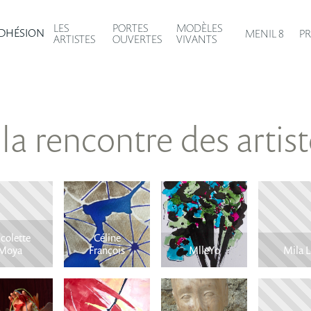
MODÈLES
LES
PORTES
DHÉSION
MENIL 8
PR
VIVANTS
ARTISTES
OUVERTES
 la rencontre des artist
colette
Céline
Moya
François
MlleYo
Mila L