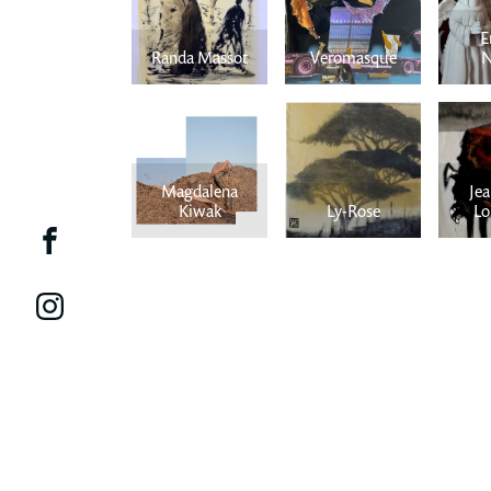
E
Randa Massot
Veromasque
N
Magdalena
Jea
Kiwak
Ly-Rose
Lo