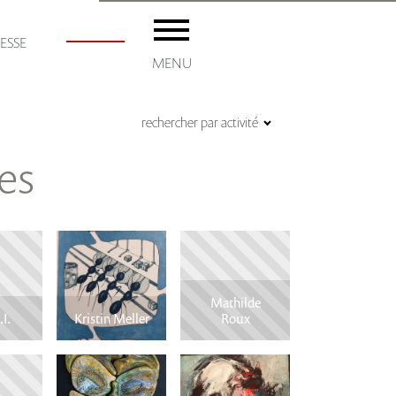
ESSE
MENU
rechercher par activité
es
accueil
Les ADM
Adhésion
Mathilde
.I.
Kristin Meller
Roux
Les artistes
ménil8