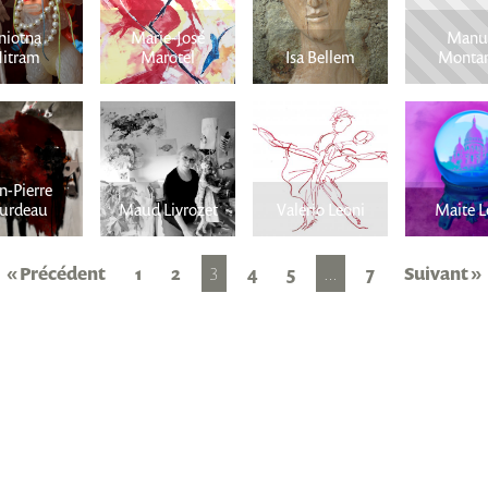
niotna
Marie-José
Manu
itram
Marotel
Isa Bellem
Monta
n-Pierre
urdeau
Maud Livrozet
Valerio Leoni
Maite L
« Précédent
1
2
3
4
5
…
7
Suivant »