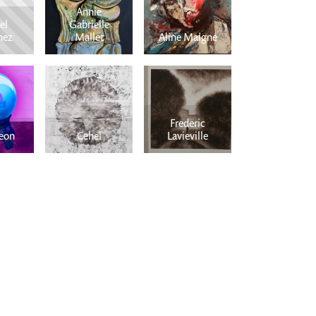
Annie
el
Gabrielle
Modèles vivants
nez
Mallet
Aline Maigne
presse
partenaires
Frederic
Portes Ouvertes 2026
eon
Cehel
Lavieville
connexion