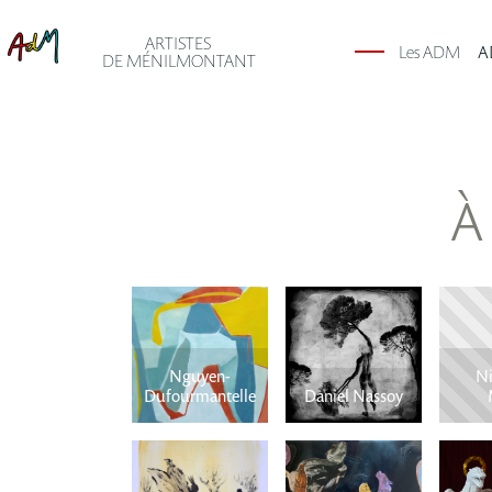
ARTISTES
Les ADM
A
DE MÉNILMONTANT
À
Nguyen-
Ni
Dufourmantelle
Daniel Nassoy