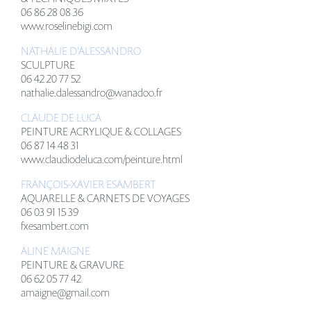
06 86 28 08 36
www.roselinebigi.com
NATHALIE D'ALESSANDRO
SCULPTURE
06 42 20 77 52
nathalie.dalessandro@wanadoo.fr
CLAUDE DE LUCA
PEINTURE ACRYLIQUE & COLLAGES
06 87 14 48 31
www.claudiodeluca.com/peinture.html
FRAN
Ç
OIS-XAVIER ESAMBERT
AQUARELLE & CARNETS DE VOYAGES
06 03 91 15 39
fxesambert.com
ALINE MAIGNE
PEINTURE & GRAVURE
06 62 05 77 42
amaigne@gmail.com