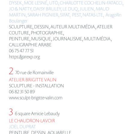
DYSEK, MOE LESN
É
, UTO, CHARLOTTE COCHELIN-FATACCI,
JO & NATTY, DAISY BRULEY, LE DUQ, JULIEN, MAUD
MARTIN, SARAH PIGNIER,
SIFAT,
PEST, NATAS LTE, AragoRn
Boulanger
SCULPTURE, DESSIN, AUTEUR MULTIMÉDIA, ATELIER
COUTURE, PHOTOGRAPHIE,
PEINTURE, MUSIQUE, JOURNALISME, MULTIMÉDIA,
CALLIGRAPHIE ARABE
06 75 47 77 51
https://garexp.org
2
70 rue de Romainville
ATELIER BRIGITTE VALIN
SCULPTURE - INSTALLATION
06 82 31 50 89
www.sculpt-brigitte-valin.com
3
6 square Amicie Lebaudy
LE CHAUDRON-LAVOIR
JOË
L DUPRAT
PEINTURE, DESSIN, AQUARELLE