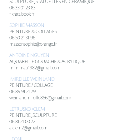
SCULPTURE, STATUETTES EN CÉRAMIQUE
06 33 01 23 83
fikratt.book.fr
SOPHIE MASSON
PEINTURE & COLLAGES
06 50 21 31 96
massonsophie@orange.fr
ANTOINE NGUYEN
AQUARELLE GOUACHE & ACRYLIQUE
mimimati1982@gmail.com
MIREILLE WEINLAND
PEINTURE / COLLAGE
06 89 91 21 79
weinlandmireille856@gmail.com
LETRUSKO /CLEM
PEINTURE, SCULPTURE
06 81 21 00 72
a.clem2@gmail.com
LEONI