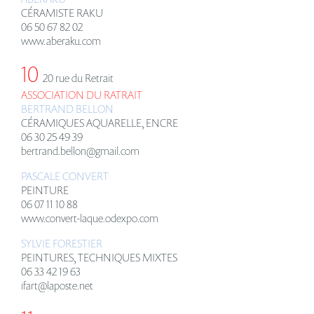
CÉRAMISTE RAKU
06 50 67 82 02
www.aberaku.com
10
20 rue du Retrait
ASSOCIATION DU RATRAIT
BERTRAND BELLON
CÉRAMIQUES AQUARELLE, ENCRE
06 30 25 49 39
bertrand.bellon@gmail.com
PASCALE CONVERT
PEINTURE
06 07 11 10 88
www.convert-laque.odexpo.com
SYLVIE FORESTIER
PEINTURES, TECHNIQUES MIXTES
06 33 42 19 63
ifart@laposte.net