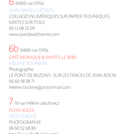
6
64/66 rue Orfila
JEAN DAVID CHÉ
TRITE
COLLAGES NUMÉRIQUES SUR PAPIER TECHNIQUES
MIXTES SUR TOILE
06 13 08 23 09
www.jeandavidchetrite.com
6b
64/66 rue Orfila
CAFÉ MONIQUE & MYRTIL LE 9/18h
HÉL
È
NE TOURBINE
Photographie
LE PONT DE BEZONS - SUR LES TRACES DE JEAN ROLIN
06 60 58 38 71
helene.tourbine@protonmail.com
7
16 rue Hélène Jakubovicz
PLEIN SOLEIL
FRED FURGOL
PHOTOGRAPHIE
06 60 52 68 89
http://www.fredfurgol.com/