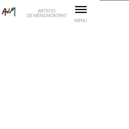
ARTISTES
DE MÉNILMONTANT
MENU
accuei
Les AD
Adhésio
Le
artiste
ménil