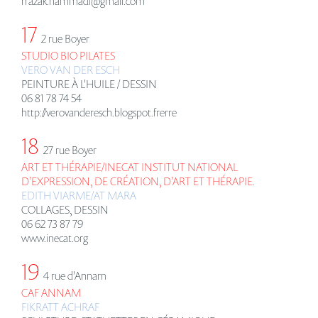
rrazak.hammadi@gmail.com
17
2 rue Boyer
STUDIO BIO PILATES
VERO VAN DER ESCH
PEINTURE À L'HUILE / DESSIN
06 81 78 74 54
http://verovanderesch.blogspot.frerre
18
27 rue Boyer
ART ET THÉRAPIE/INECAT INSTITUT NATIONAL
D’EXPRESSION, DE CRÉATION, D’ART ET THÉRAPIE.
EDITH VIARME/AT MARA
COLLAGES, DESSIN
06 62 73 87 79
www.inecat.org
19
4 rue d'Annam
CAF ANNAM
FIKRATT ACHRAF