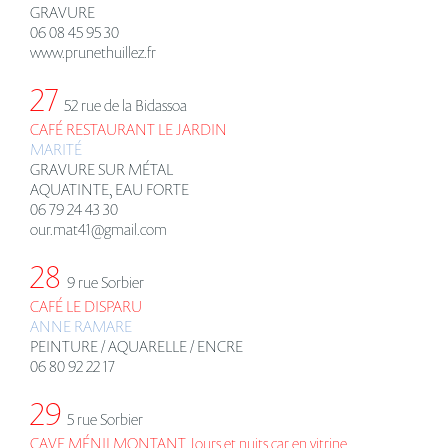
GRAVURE
06 08 45 95 30
www.prunethuillez.fr
27
52 rue de la Bidassoa
CAFÉ RESTAURANT LE JARDIN
MARIT
É
GRAVURE SUR MÉTAL
AQUATINTE, EAU FORTE
06 79 24 43 30
our.mat41@gmail.com
28
9 rue Sorbier
CAFÉ LE DISPARU
ANNE RAMARE
PEINTURE / AQUARELLE / ENCRE
06 80 92 22 17
29
5 rue Sorbier
CAVE MÉNILMONTANT Jours et nuits car en vitrine