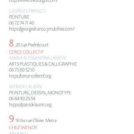
GEORGES FRANCO
PEINTURE
06 72 74 71 40
https://georgesfranco.jimdofree.com/
8
20 rue Pixéré
court
CERCE COLLECTIF
MARIA ALESSANDRA LANEVE
ARTS PLASTIQUES & CALLIGRAPHIE
06 73 60 52 10
https://cerce-collectif.org
PATRICK LAURIN
PEINTURE, DESSIN, MONOTYPE
06 64 83 25 54
htpps://patrick-laurin.org
9
16 bis rue Olivier Metra
CHEZ WENDY
ABERAKU