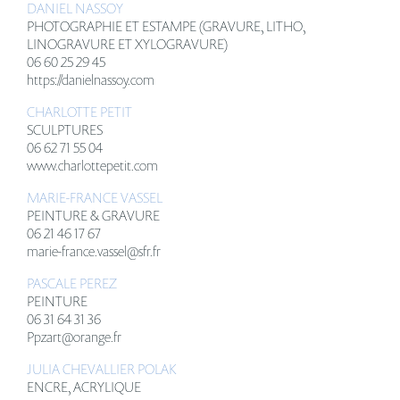
DANIEL NASSOY
PHOTOGRAPHIE ET ESTAMPE (GRAVURE, LITHO,
LINOGRAVURE ET XYLOGRAVURE)
06 60 25 29 45
https://danielnassoy.com
CHARLOTTE PETIT
SCULPTURES
06 62 71 55 04
www.charlottepetit.com
MARIE-FRANCE VASSEL
PEINTURE & GRAVURE
06 21 46 17 67
marie-france.vassel@sfr.fr
PASCALE PEREZ
PEINTURE
06 31 64 31 36
Ppzart@orange.fr
JULIA CHEVALLIER POLAK
ENCRE, ACRYLIQUE