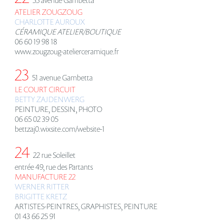
ATELIER ZOUGZOUG
CHARLOTTE AUROUX
CÉ
RAMIQUE ATELIER/BOUTIQUE
06 60 19 98 18
www.zougzoug-atelierceramique.fr
23
51 avenue Gambetta
LE COURT CIRCUIT
BETTY ZAJDENWERG
PEINTURE, DESSIN, PHOTO
06 65 02 39 05
bettzaj0.wixsite.com/website-1
24
22 rue Soleillet
entrée 49, rue des Partants
MANUFACTURE 22
WERNER RITTER
BRIGITTE KRETZ
ARTISTES-PEINTRES, GRAPHISTES, PEINTURE
01 43 66 25 91