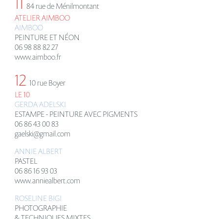
11
84 rue de Ménilmontant
ATELIER AIMBOO
AIMBOO
PEINTURE ET NÉON
06 98 88 82 27
www.aimboo.fr
12
10 rue Boyer
LE 10
GERDA ADELSKI
ESTAMPE - PEINTURE AVEC PIGMENTS
06 86 43 00 83
gaelski@gmail.com
ANNIE ALBERT
PASTEL
06 86 16 93 03
www.anniealbert.com
ROSELINE BIGI
PHOTOGRAPHIE
& TECHNIQUES MIXTES