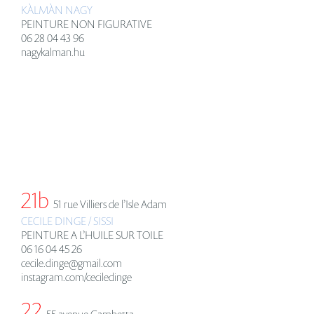
KÀLMÀ
N NAGY
PEINTURE NON FIGURATIVE
06 28 04 43 96
nagykalman.hu
21b
51 rue Villiers de l’Isle Adam
CECILE DINGE / SISSI
PEINTURE A L’HUILE SUR TOILE
06 16 04 45 26
cecile.dinge@gmail.com
instagram.com/ceciledinge
22
55 avenue Gambetta