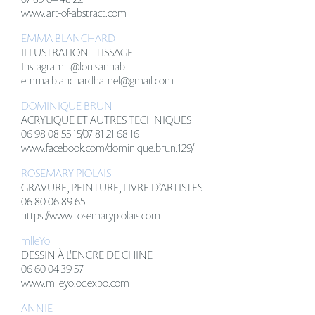
www.art-of-abstract.com
EMMA BLANCHARD
ILLUSTRATION - TISSAGE
Instagram : @louisannab
emma.blanchardhamel@gmail.com
DOMINIQUE BRUN
ACRYLIQUE ET AUTRES TECHNIQUES
06 98 08 55 15/07 81 21 68 16
www.facebook.com/dominique.brun.129/
ROSEMARY PIOLAIS
GRAVURE, PEINTURE, LIVRE D’ARTISTES
06 80 06 89 65
https://www.rosemarypiolais.com
mlleYo
DESSIN À L'ENCRE DE CHINE
06 60 04 39 57
www.mlleyo.odexpo.com
ANNIE