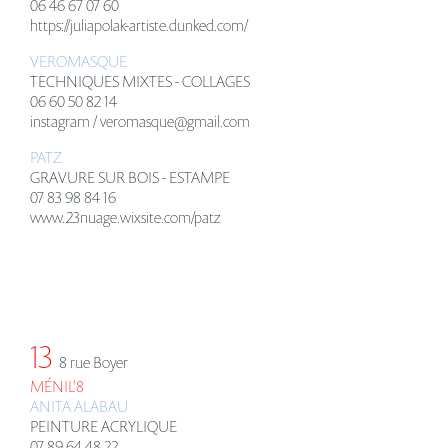
06 46 67 07 60
https://juliapolak-artiste.dunked.com/
VEROMASQUE
TECHNIQUES MIXTES - COLLAGES
06 60 50 82 14
instagram / veromasque@gmail.com
PATZ
GRAVURE SUR BOIS - ESTAMPE
07 83 98 84 16
www.23nuage.wixsite.com/patz
13
8 rue Boyer
MÉNIL'8
ANITA ALABAU
PEINTURE ACRYLIQUE
07 89 64 48 22