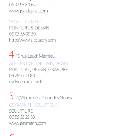
06 37 97 80 64
www.joelduprat.com
SYLVIE TOUZERY
PEINTURE & DESSIN
06 03 55 09 30
http://www.s-touzery.com
4
13 rue Leuck Mathieu
ATELIER EVELYNE SMOLARSKI
PEINTURE, DESSIN, GRAVURE
06 29 77 13 80
evelynesmolarski.fr
5
27/29 rue de la Cour des Noues
GEYMANN - SCULPTEUR
SCULPTURE
06 59 53 23 33
www.geymann.com