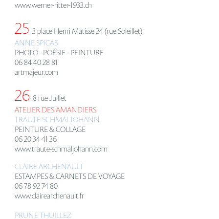
www.werner-ritter-1933.ch
25
3 place Henri Matisse
24 (rue Soleillet)
ANNE SPICAS
PHOTO - POÉSIE - PEINTURE
06 84 40 28 81
artmajeur.com
26
8 rue Juillet
ATELIER DES AMANDIERS
TRAUTE SCHMALJOHANN
PEINTURE & COLLAGE
06 20 34 41 36
www.traute-schmaljohann.com
CLAIRE ARCHENAULT
ESTAMPES & CARNETS DE VOYAGE
06 78 92 74 80
www.clairearchenault.fr
PRUNE THUILLEZ