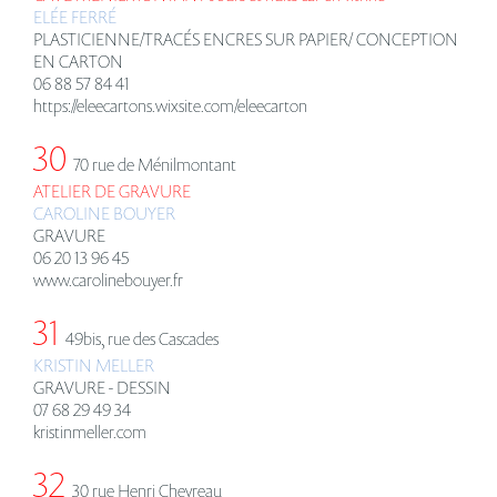
EL
É
E FERR
É
PLASTICIENNE/TRACÉS ENCRES SUR PAPIER/ CONCEPTION
EN CARTON
06 88 57 84 41
https://eleecartons.wixsite.com/eleecarton
30
70 rue de Ménilmontant
ATELIER DE GRAVURE
CAROLINE BOUYER
GRAVURE
06 20 13 96 45
www.carolinebouyer.fr
31
49bis, rue des Cascades
KRISTIN MELLER
GRAVURE - DESSIN
07 68 29 49 34
kristinmeller.com
32
30 rue Henri Chevreau