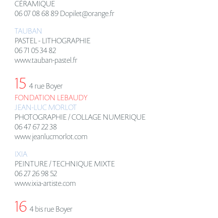
CÉRAMIQUE
06 07 08 68 89 Dopilet@orange.fr
TAUBAN
PASTEL - LITHOGRAPHIE
06 71 05 34 82
www.tauban-pastel.fr
15
4 rue Boyer
FONDATION LEBAUDY
JEAN-LUC MORLOT
PHOTOGRAPHIE / COLLAGE NUMERIQUE
06 47 67 22 38
www.jeanlucmorlot.com
IXIA
PEINTURE / TECHNIQUE MIXTE
06 27 26 98 52
www.ixia-artiste.com
16
4 bis rue Boyer