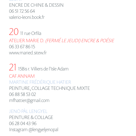
ENCRE DE CHINE & DESSIN
06 51 72 56 64
valerio-leoni.book.fr
20
11 rue Orfila
ATELIER MARIE D.
(FERM
É
LE JEUDI)
ENCRE & POÉSIE
06 33 67 86 15
www.maried.sitew.fr
21
15Bis r. Villiers de l'Isle Adam
CAF ANNAM
MARTINE FR
ÉDÉ
RIQUE HATIER
PEINTURE, COLLAGE TECHNIQUE MIXTE
06 88 58 53 02
mfhattier@gmail.com
JENÖ PÀL LENGYEL
PEINTURE & COLLAGE
06 28 04 43 96
Instagram @lengyeljenopal