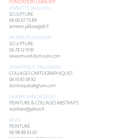
FONDATION LEBAUDY
ANNETTE JALILOVA
SCULPTURE
06 60 67 75 89
annette.jalilova@sfr.fr
MURIEL DUMOULIN
SCULPTURE
06 78 12 19 81
www.muriel-dumoulin.com
DOMINIQUE TALEGHANI
COLLAGES CARTOGRAPHIQUES
06 10 83 38 82
dominiquetaleghani.com
OLIVIER VANCAYZEELE
PEINTURE & COLLAGES ABSTRAITS
vczolivier@yahoo.fr
RAZA
PEINTURE
06 98 88 63 62