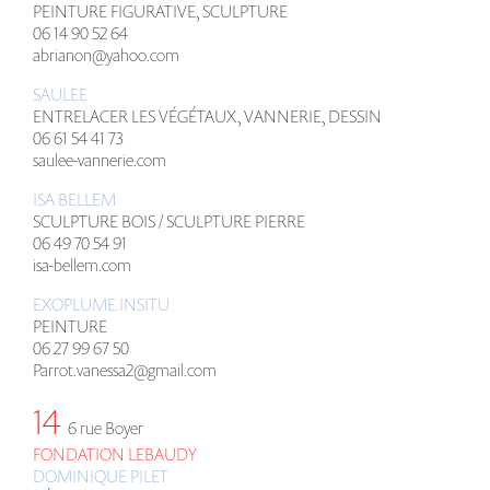
PEINTURE FIGURATIVE, SCULPTURE
06 14 90 52 64
abrianon@yahoo.com
SAULEE
ENTRELACER LES VÉGÉTAUX, VANNERIE, DESSIN
06 61 54 41 73
saulee-vannerie.com
ISA BELLEM
SCULPTURE BOIS / SCULPTURE PIERRE
06 49 70 54 91
isa-bellem.com
EXOPLUME.INSITU
PEINTURE
06 27 99 67 50
Parrot.vanessa2@gmail.com
14
6 rue Boyer
FONDATION LEBAUDY
DOMINIQUE PILET