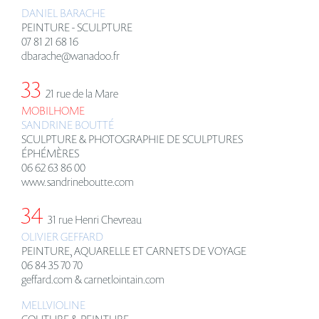
DANIEL BARACHE
PEINTURE - SCULPTURE
07 81 21 68 16
dbarache@wanadoo.fr
33
21 rue de la Mare
MOBILHOME
SANDRINE BOUTT
É
SCULPTURE & PHOTOGRAPHIE DE SCULPTURES
ÉPHÉMÈRES
06 62 63 86 00
www.sandrineboutte.com
34
31 rue Henri Chevreau
OLIVIER GEFFARD
PEINTURE, AQUARELLE ET CARNETS DE VOYAGE
06 84 35 70 70
geffard.com & carnetlointain.com
MELLVIOLINE
COUTURE & PEINTURE