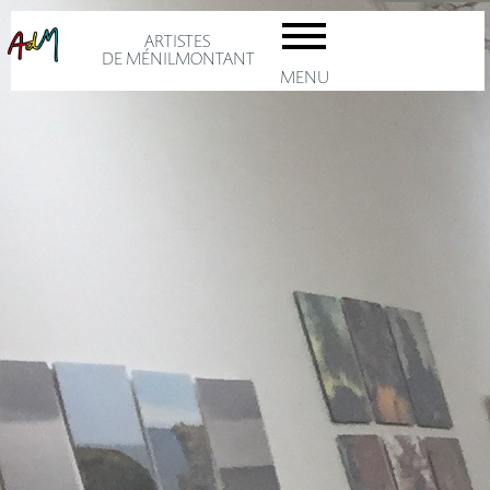
ARTISTES
DE MÉNILMONTANT
MENU
accuei
Les AD
Adhésio
Le
artiste
ménil