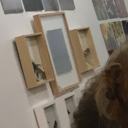
Modèle
vivant
press
partenaire
Porte
Ouverte
202
connexio