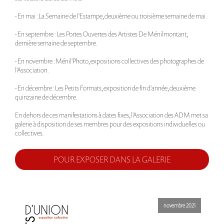
- En mai :
La Semaine de l'Estampe
, deuxième ou troisième semaine de mai.
- En septembre :
Les Portes Ouvertes des Artistes De Ménilmontant
,
dernière semaine de septembre.
- En novembre :
Ménil'Photo
, expositions collectives des photographes de
l'Association.
- En décembre :
Les Petits Formats
, exposition de fin d'année, deuxième
quinzaine de décembre.
En dehors de ces manifestations à dates fixes, l'Association des ADM met sa
galerie à disposition de ses membres pour des expositions individuelles ou
collectives.
POUR EXPOSER DANS LA GALERIE
novembre 2021