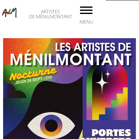
ARTISTES
DE MÉNILMONTANT
MENU
accuei
Les AD
Adhésio
Le
artiste
ménil