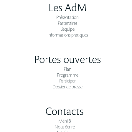
Les AdM
Présentation
Partenaires
L'équipe
Informations pratiques
Portes ouvertes
Plan
Programme
Participer
Dossier de presse
Contacts
Ménil8
Nous écrire