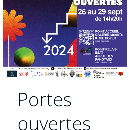
Modèle
vivant
press
partenaire
Porte
Ouverte
202
connexio
Portes
ouvertes