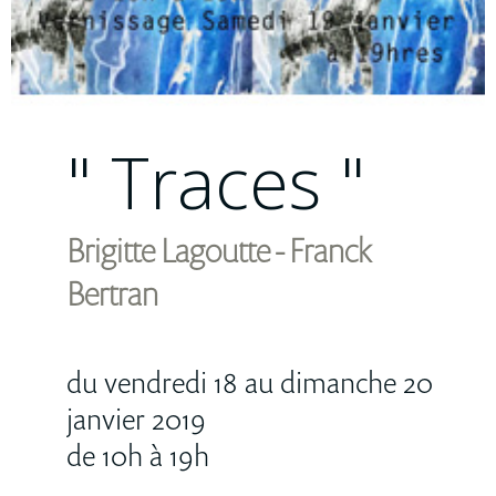
Modèle
vivant
press
" Traces "
partenaire
Porte
Brigitte Lagoutte - Franck
Ouverte
202
Bertran
connexio
du vendredi 18 au dimanche 20
janvier 2019
de 10h à 19h