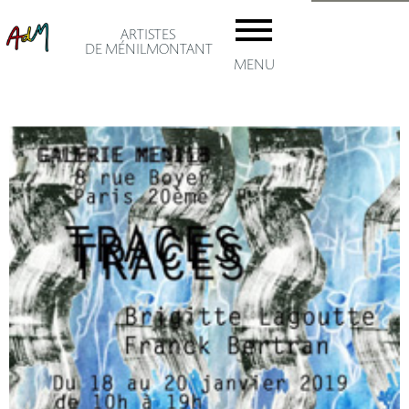
ARTISTES
DE MÉNILMONTANT
MENU
accuei
Les AD
Adhésio
Le
artiste
ménil