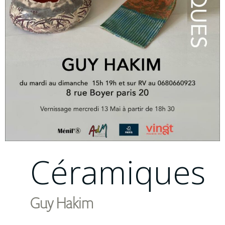
Modèle
vivant
press
partenaire
Porte
Ouverte
202
connexio
Céramiques
Guy Hakim