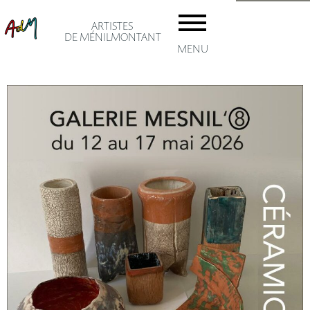
ARTISTES
DE MÉNILMONTANT
MENU
accuei
Les AD
Adhésio
Le
artiste
ménil