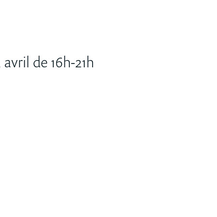
Modèles vivants
presse
 avril de 16h-21h
partenaires
Portes Ouvertes 2026
connexion