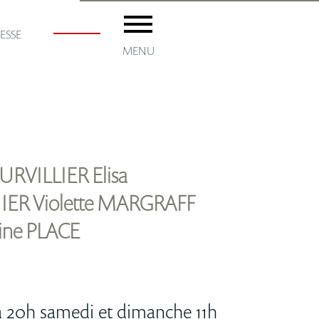
ESSE
MENU
accueil
EURVILLIER Elisa
IER Violette MARGRAFF
Les ADM
ine PLACE
Adhésion
Les artistes
à 20h samedi et dimanche 11h
ménil8