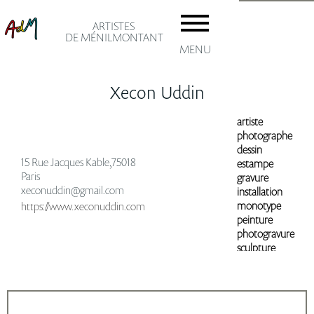
ARTISTES
DE MÉNILMONTANT
MENU
Xecon Uddin
artiste
photographe
dessin
accuei
15 Rue Jacques Kable,75018
estampe
Paris
gravure
xeconuddin@gmail.com
installation
Les AD
monotype
https://www.xeconuddin.com
peinture
Adhésio
photogravure
sculpture
Le
artiste
ménil