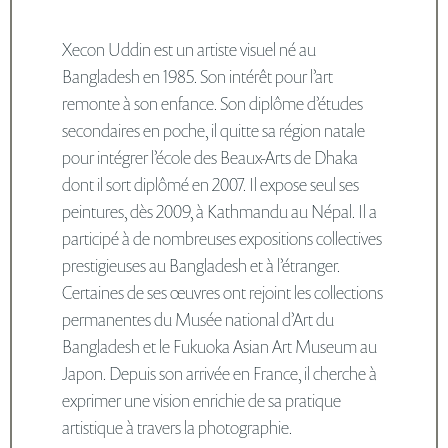
Modèle
Xecon Uddin est un artiste visuel né au
vivant
Bangladesh en 1985. Son intérêt pour l’art
remonte à son enfance. Son diplôme d’études
press
secondaires en poche, il quitte sa région natale
pour intégrer l’école des Beaux-Arts de Dhaka
partenaire
dont il sort diplômé en 2007. Il expose seul ses
Porte
peintures, dès 2009, à Kathmandu au Népal. Il a
Ouverte
202
participé à de nombreuses expositions collectives
prestigieuses au Bangladesh et à l’étranger.
connexio
Certaines de ses œuvres ont rejoint les collections
permanentes du Musée national d’Art du
Bangladesh et le Fukuoka Asian Art Museum au
Japon. Depuis son arrivée en France, il cherche à
exprimer une vision enrichie de sa pratique
artistique à travers la photographie.