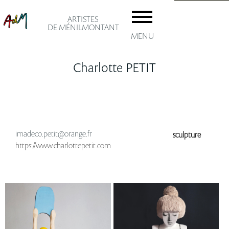
ARTISTES
DE MÉNILMONTANT
MENU
Charlotte PETIT
accuei
imadeco.petit@orange.fr
sculpture
Les AD
https://www.charlottepetit.com
Adhésio
Le
artiste
ménil