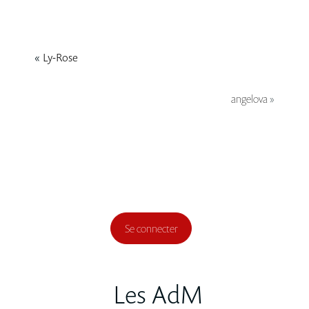
«
Ly-Rose
angelova
»
Se connecter
Les AdM