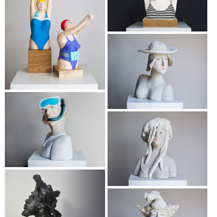
Modèle
vivant
press
partenaire
Porte
Ouverte
202
connexio