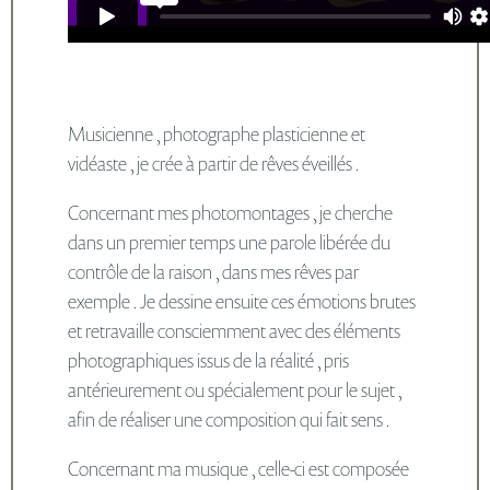
Musicienne , photographe plasticienne et
vidéaste , je crée à partir de rêves éveillés .
Concernant mes photomontages , je cherche
dans un premier temps une parole libérée du
contrôle de la raison , dans mes rêves par
exemple . Je dessine ensuite ces émotions brutes
et retravaille consciemment avec des éléments
photographiques issus de la réalité , pris
antérieurement ou spécialement pour le sujet ,
afin de réaliser une composition qui fait sens .
Concernant ma musique , celle-ci est composée