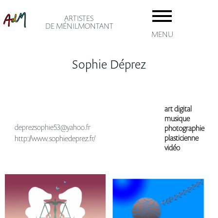
ARTISTES
DE MÉNILMONTANT
MENU
Sophie Déprez
art digital
musique
deprezsophie53@yahoo.fr
photographie
plasticienne
http://www.sophiedeprez.fr/
vidéo