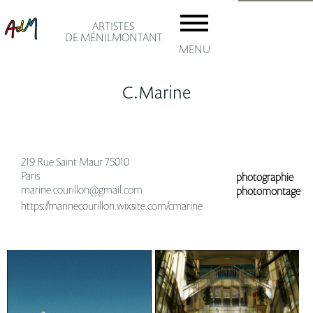
ARTISTES
DE MÉNILMONTANT
MENU
C.Marine
accuei
219 Rue Saint Maur 75010
Paris
photographie
marine.courillon@gmail.com
photomontage
Les AD
https://marinecourillon.wixsite.com/cmarine
Adhésio
Le
artiste
ménil