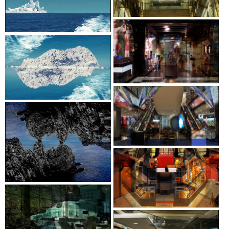
Modèle
vivant
press
partenaire
Porte
Ouverte
202
connexio