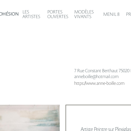
MODÈLES
LES
PORTES
DHÉSION
MENIL 8
PR
VIVANTS
ARTISTES
OUVERTES
7 Rue Constant Berthaut 75020 P
anneboille@hotmail.com
https://www.anne-boille.com
Artiste Peintre sur Plexiglas