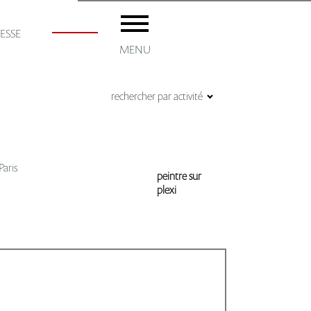
ESSE
MENU
rechercher par activité
accueil
aris
peintre sur
plexi
Les ADM
Adhésion
Les artistes
ménil8