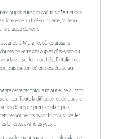
Modèles vivants
nale Supérieure des Métiers dʼArt et des
 sʼintéresse au fixé sous verre, tableau
presse
ʼune plaque de verre.
aissance, à Murano, où les artisans
partenaires
s chutes de verre des copies dʼex-voto ou
Portes Ouvertes 2026
endaient sur les marchés . D'Italie il est
ope,puis est tombé en désuétude au
connexion
mente cette technique minutieuse durant
 lancer. Toute la difficulté réside dans le
ar les détails en premier plan, puis
acets seront peints avant la chaussure, les
es lunettes avant les yeux....
t travaille maintenant sur du plexiglas, ce