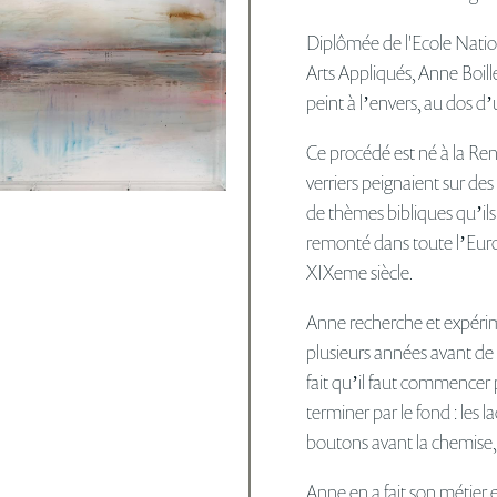
Diplômée de l'Ecole Natio
Arts Appliqués, Anne Boille
peint à lʼenvers, au dos d
Ce procédé est né à la Ren
verriers peignaient sur de
de thèmes bibliques quʼils v
remonté dans toute lʼEur
XIXeme siècle.
Anne recherche et expéri
plusieurs années avant de se
fait quʼil faut commencer p
terminer par le fond : les l
boutons avant la chemise, l
Anne en a fait son métier e